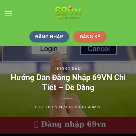
Skip
to
content
ĐĂNG NHẬP
ĐĂNG KÝ
HƯỚNG DẪN
Hướng Dẫn Đăng Nhập 69VN Chi
Tiết – Dễ Dàng
POSTED ON
08/10/2024
BY
ADMIN