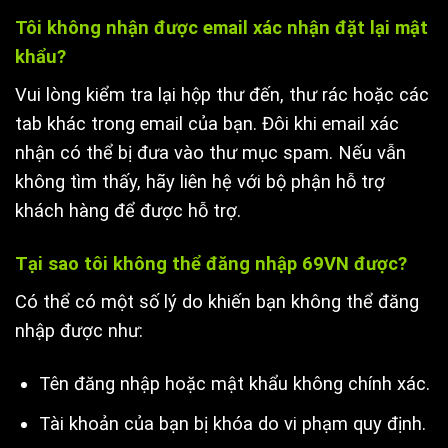
Tôi không nhận được email xác nhận đặt lại mật
khẩu?
Vui lòng kiểm tra lại hộp thư đến, thư rác hoặc các
tab khác trong email của bạn. Đôi khi email xác
nhận có thể bị đưa vào thư mục spam. Nếu vẫn
không tìm thấy, hãy liên hệ với bộ phận hỗ trợ
khách hàng để được hỗ trợ.
Tại sao tôi không thể đăng nhập 69VN được?
Có thể có một số lý do khiến bạn không thể đăng
nhập được như:
Tên đăng nhập hoặc mật khẩu không chính xác.
Tài khoản của bạn bị khóa do vi phạm quy định.