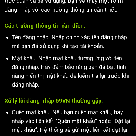
trực quan và dễ sử dụng. Bạn sẽ thấy một form
đăng nhập với các trường thông tin cần thiết.
Các trường thông tin cần điền:
Tên đăng nhập:
Nhập chính xác tên đăng nhập
mà bạn đã sử dụng khi tạo tài khoản.
Mật khẩu:
Nhập mật khẩu tương ứng với tên
đăng nhập. Hãy đảm bảo rằng bạn đã bật tính
năng hiển thị mật khẩu để kiểm tra lại trước khi
đăng nhập.
Xử lý lỗi đăng nhập 69VN thường gặp:
Quên mật khẩu:
Nếu bạn quên mật khẩu, hãy
nhấp vào liên kết “Quên mật khẩu” hoặc “Đặt lại
mật khẩu”. Hệ thống sẽ gửi một liên kết đặt lại