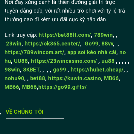
Nơi đây xứng danh là thiên đường giải trí trực
tuyến đẳng cấp, với rất nhiều trò chơi với tỷ lệ trả
thưởng cao đi kèm ưu đãi cực kỳ hấp dẫn.
Link truy cập:
https://bet88lt.com/
,
789win
, ,
23win
,
https://ok365.center/
,
Go99
,
88vv
, ,
https://789wincom.art/
,
app soi kèo nhà cái
,
no
hu
,
UU88
,
https://23wincasino.com/
,
uu88
, , , , ,
98win
,
8KBET
, , , ,
go99
,
https://hubet.cheap/
, ,
nohu90
, ,
bet88
,
https://kuwin.casino
,
MB66
,
MB66
,
MB66
,
https://go99.gifts/
,
VỀ CHÚNG TÔI