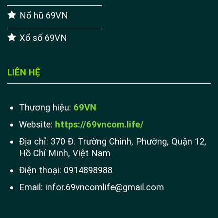
Nổ hũ 69VN
Xổ số 69VN
LIÊN HỆ
Thương hiệu:
69VN
Website:
https://69vncom.life/
Địa chỉ:
370 Đ. Trường Chinh, Phường, Quận 12,
Hồ Chí Minh, Việt Nam
Điện thoại:
0914898988
Email:
infor.69vncomlife@gmail.com