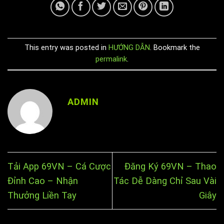
This entry was posted in
HƯỚNG DẪN
. Bookmark the
permalink
.
ADMIN
Tải App 69VN – Cá Cược
Đăng Ký 69VN – Thao
Đỉnh Cao – Nhận
Tác Dễ Dàng Chỉ Sau Vài
Thưởng Liền Tay
Giây