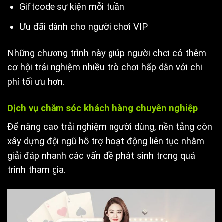
Giftcode sự kiện mỗi tuần
Ưu đãi dành cho người chơi VIP
Những chương trình này giúp người chơi có thêm
cơ hội trải nghiệm nhiều trò chơi hấp dẫn với chi
phí tối ưu hơn.
Dịch vụ chăm sóc khách hàng chuyên nghiệp
Để nâng cao trải nghiệm người dùng, nền tảng còn
xây dựng đội ngũ hỗ trợ hoạt động liên tục nhằm
giải đáp nhanh các vấn đề phát sinh trong quá
trình tham gia.