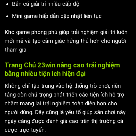
Bắn cá giải trí nhiều cấp độ
Mini game hấp dẫn cập nhật liên tục
Kho game phong phú giúp trải nghiệm giải trí luôn
mới mẻ và tạo cảm giác hứng thú hơn cho người
tham gia.
Trang Chủ 23win nâng cao trải nghiệm
bằng nhiều tiện ích hiện đại
Không chỉ tập trung vào hệ thống trò chơi, nền
tảng còn chú trọng phát triển các tiện ích hỗ trợ
nhằm mang lại trải nghiệm toàn diện hơn cho
người dùng. Đây cũng là yếu tố giúp sân chơi này
ngày càng được đánh giá cao trên thị trường cá
cược trực tuyến.