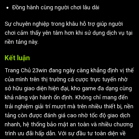
Đồng hành cùng người chơi lâu dài
Sự chuyên nghiệp trong khâu hỗ trợ giúp người
chơi cảm thấy yên tâm hơn khi sử dụng dịch vụ tại
nền tảng này.
Kết luận
Trang Chủ 23win đang ngày càng khẳng định vị thế
của mình trên thị trường cá cược trực tuyến nhờ
sở hữu giao diện hiện đại, kho game đa dạng cùng
khả năng vận hành ổn định. Không chỉ mang đến
trải nghiệm giải trí mượt mà trên nhiều thiết bị, nền
tảng còn được đánh giá cao nhờ tốc độ giao dịch
nhanh, hệ thống bảo mật an toàn và nhiều chương
trình ưu đãi hấp dẫn. Với sự đầu tư toàn diện về