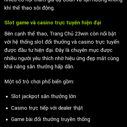
khí thể thao sôi động.
Slot game và casino trực tuyến hiện đại
Bên cạnh thể thao, Trang Chủ 23win còn nổi bật
với hệ thống slot đổi thưởng và casino trực tuyến
được đầu tư hiện đại. Đây là chuyên mục được
nhiều người yêu thích nhờ hiệu ứng đẹp mắt cùng
khả năng săn thưởng hấp dẫn.
Một số trò chơi phổ biến gồm:
Slot jackpot săn thưởng lớn
Casino trực tiếp với dealer thật
Game bài đổi thưởng truyền thống