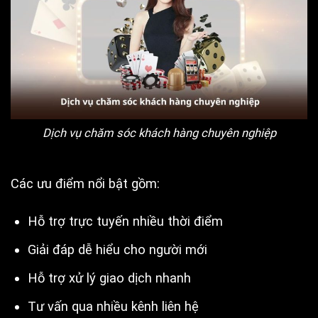
Dịch vụ chăm sóc khách hàng chuyên nghiệp
Các ưu điểm nổi bật gồm:
Hỗ trợ trực tuyến nhiều thời điểm
Giải đáp dễ hiểu cho người mới
Hỗ trợ xử lý giao dịch nhanh
Tư vấn qua nhiều kênh liên hệ