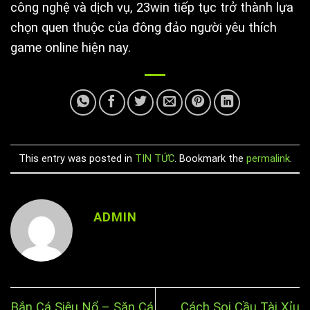
công nghệ và dịch vụ, 23win tiếp tục trở thành lựa
chọn quen thuộc của đông đảo người yêu thích
game online hiện nay.
This entry was posted in
TIN TỨC
. Bookmark the
permalink
.
ADMIN
Bắn Cá Siêu Nổ – Săn Cá
Cách Soi Cầu Tài Xỉu