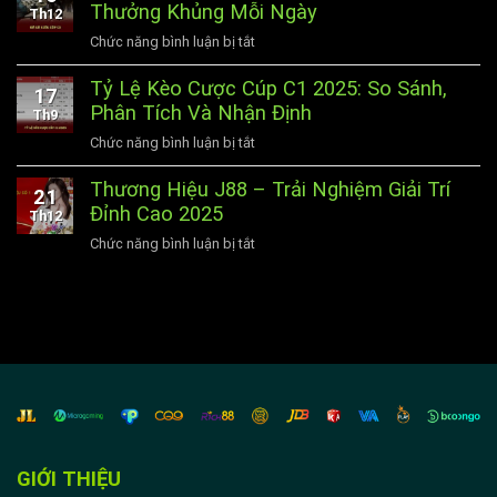
23win
Thưởng Khủng Mỗi Ngày
Th12
Điểm
–
Nóng
ở
Chức năng bình luận bị tắt
Cổng
Được
Bắn
Game
Game
Tỷ Lệ Kèo Cược Cúp C1 2025: So Sánh,
Cá
17
Hiện
Thủ
Siêu
Phân Tích Và Nhận Định
Th9
Đại
Quan
Nổ
Với
ở
Chức năng bình luận bị tắt
Tâm
–
Trải
Tỷ
Săn
Nghiệm
Thương Hiệu J88 – Trải Nghiệm Giải Trí
Lệ
21
Cá
Toàn
Kèo
Đỉnh Cao 2025
Th12
To,
Diện
Cược
Nhận
ở
Chức năng bình luận bị tắt
Cúp
Thưởng
Thương
C1
Khủng
Hiệu
2025:
Mỗi
J88
So
Ngày
–
Sánh,
Trải
Phân
Nghiệm
Tích
Giải
Và
Trí
Nhận
Đỉnh
Định
Cao
GIỚI THIỆU
2025