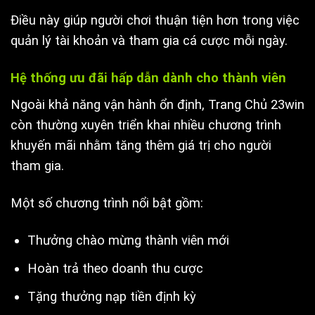
Điều này giúp người chơi thuận tiện hơn trong việc
quản lý tài khoản và tham gia cá cược mỗi ngày.
Hệ thống ưu đãi hấp dẫn dành cho thành viên
Ngoài khả năng vận hành ổn định, Trang Chủ 23win
còn thường xuyên triển khai nhiều chương trình
khuyến mãi nhằm tăng thêm giá trị cho người
tham gia.
Một số chương trình nổi bật gồm:
Thưởng chào mừng thành viên mới
Hoàn trả theo doanh thu cược
Tặng thưởng nạp tiền định kỳ