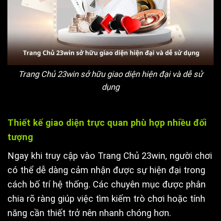
Trang Chủ 23win sở hữu giao diện hiện đại và dễ sử
dụng
Thiết kế giao diện trực quan phù hợp nhiều đối
tượng
Ngay khi truy cập vào Trang Chủ 23win, người chơi
có thể dễ dàng cảm nhận được sự hiện đại trong
cách bố trí hệ thống. Các chuyên mục được phân
chia rõ ràng giúp việc tìm kiếm trò chơi hoặc tính
năng cần thiết trở nên nhanh chóng hơn.