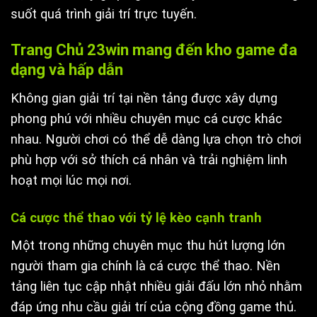
suốt quá trình giải trí trực tuyến.
Trang Chủ 23win mang đến kho game đa
dạng và hấp dẫn
Không gian giải trí tại nền tảng được xây dựng
phong phú với nhiều chuyên mục cá cược khác
nhau. Người chơi có thể dễ dàng lựa chọn trò chơi
phù hợp với sở thích cá nhân và trải nghiệm linh
hoạt mọi lúc mọi nơi.
Cá cược thể thao với tỷ lệ kèo cạnh tranh
Một trong những chuyên mục thu hút lượng lớn
người tham gia chính là cá cược thể thao. Nền
tảng liên tục cập nhật nhiều giải đấu lớn nhỏ nhằm
đáp ứng nhu cầu giải trí của cộng đồng game thủ.