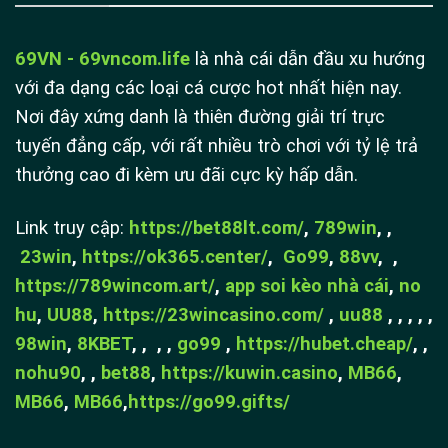
69VN - 69vncom.life
là nhà cái dẫn đầu xu hướng
với đa dạng các loại cá cược hot nhất hiện nay.
Nơi đây xứng danh là thiên đường giải trí trực
tuyến đẳng cấp, với rất nhiều trò chơi với tỷ lệ trả
thưởng cao đi kèm ưu đãi cực kỳ hấp dẫn.
Link truy cập:
https://bet88lt.com/
,
789win
, ,
23win
,
https://ok365.center/
,
Go99
,
88vv
, ,
https://789wincom.art/
,
app soi kèo nhà cái
,
no
hu
,
UU88
,
https://23wincasino.com/
,
uu88
, , , , ,
98win
,
8KBET
, , , ,
go99
,
https://hubet.cheap/
, ,
nohu90
, ,
bet88
,
https://kuwin.casino
,
MB66
,
MB66
,
MB66
,
https://go99.gifts/