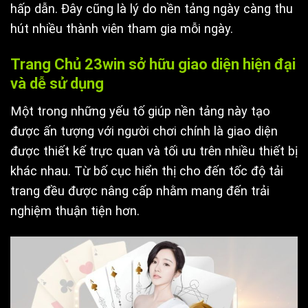
hấp dẫn. Đây cũng là lý do nền tảng ngày càng thu
hút nhiều thành viên tham gia mỗi ngày.
Trang Chủ 23win sở hữu giao diện hiện đại
và dễ sử dụng
Một trong những yếu tố giúp nền tảng này tạo
được ấn tượng với người chơi chính là giao diện
được thiết kế trực quan và tối ưu trên nhiều thiết bị
khác nhau. Từ bố cục hiển thị cho đến tốc độ tải
trang đều được nâng cấp nhằm mang đến trải
nghiệm thuận tiện hơn.