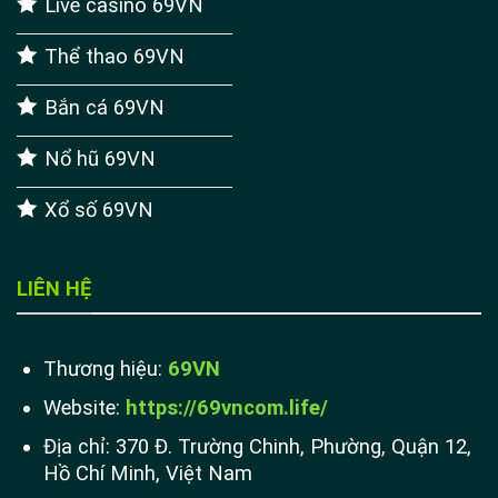
Live casino 69VN
Thể thao 69VN
Bắn cá 69VN
Nổ hũ 69VN
Xổ số 69VN
LIÊN HỆ
Thương hiệu:
69VN
Website:
https://69vncom.life/
Địa chỉ:
370 Đ. Trường Chinh, Phường, Quận 12,
Hồ Chí Minh, Việt Nam