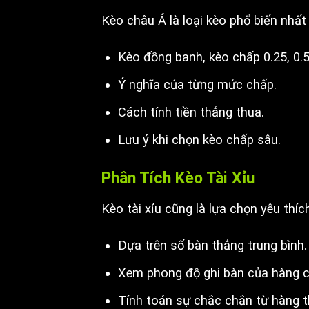
Kèo châu Á là loại kèo phổ biến nhất
Kèo đồng banh, kèo chấp 0.25, 0.5
Ý nghĩa của từng mức chấp.
Cách tính tiền thắng thua.
Lưu ý khi chọn kèo chấp sâu.
Phân Tích Kèo Tài Xỉu
Kèo tài xỉu cũng là lựa chọn yêu thíc
Dựa trên số bàn thắng trung bình.
Xem phong độ ghi bàn của hàng 
Tính toán sự chắc chắn từ hàng t