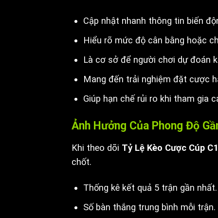
Cập nhật nhanh thông tin biến độ
Hiểu rõ mức độ cân bằng hoặc chê
Là cơ sở để người chơi dự đoán k
Mang đến trải nghiệm đặt cược h
Giúp hạn chế rủi ro khi tham gia c
Ảnh Hưởng Của Phong Độ Gầ
Khi theo dõi
Tỷ Lệ Kèo Cược Cúp C
chốt.
Thống kê kết quả 5 trận gần nhất.
Số bàn thắng trung bình mỗi trận.