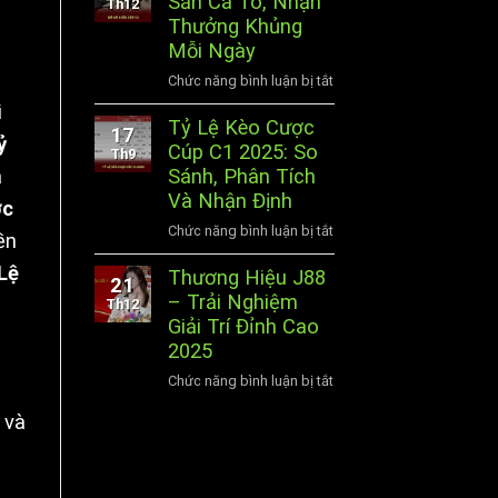
Săn Cá To, Nhận
Th12
–
Thủ
Thưởng Khủng
Cổng
Quan
Mỗi Ngày
Game
Tâm
ở
Chức năng bình luận bị tắt
Hiện
Bắn
Đại
i
Tỷ Lệ Kèo Cược
Cá
Với
17
ỷ
Siêu
Cúp C1 2025: So
Trải
Th9
Nổ
Sánh, Phân Tích
à
Nghiệm
–
Toàn
Và Nhận Định
ợc
Săn
Diện
ở
Chức năng bình luận bị tắt
Cá
ền
Tỷ
To,
Lệ
Thương Hiệu J88
Lệ
Nhận
21
Kèo
– Trải Nghiệm
Thưởng
Th12
Cược
Giải Trí Đỉnh Cao
Khủng
Cúp
Mỗi
2025
C1
Ngày
ở
Chức năng bình luận bị tắt
2025:
Thương
So
 và
Hiệu
Sánh,
J88
Phân
–
Tích
Trải
Và