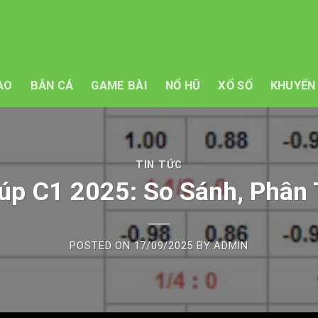
AO
BẮN CÁ
GAME BÀI
NỔ HŨ
XỔ SỐ
KHUYẾN
TIN TỨC
úp C1 2025: So Sánh, Phân 
POSTED ON
17/09/2025
BY
ADMIN