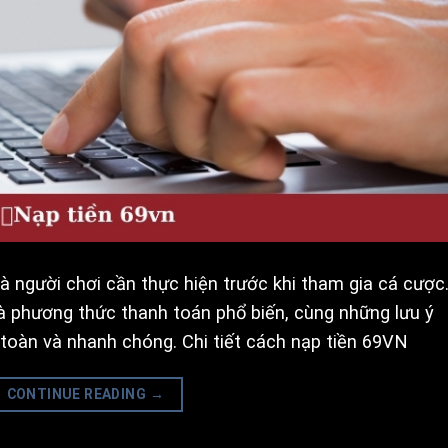
 người chơi cần thực hiện trước khi tham gia cá cược
và phương thức thanh toán phổ biến, cùng những lưu ý
toàn và nhanh chóng. Chi tiết cách nạp tiền 69VN
CONTINUE READING
→