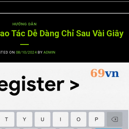
HƯỚNG DẪN
o Tác Dễ Dàng Chỉ Sau Vài Giây
STED ON
08/10/2024
BY
ADMIN