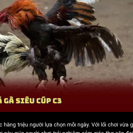
 hàng triệu người lựa chọn mỗi ngày. Với lối chơi vừa g