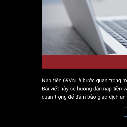
Nạp tiền 69VN là bước quan trọng mà
Bài viết này sẽ hướng dẫn nạp tiền 
quan trọng để đảm bảo giao dịch an 