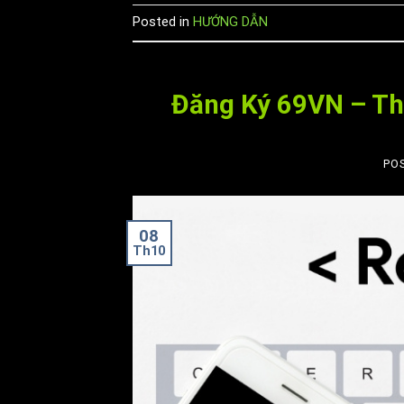
Posted in
HƯỚNG DẪN
Đăng Ký 69VN – Tha
PO
08
Th10