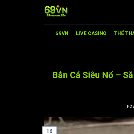
Skip
to
content
69VN
LIVE CASINO
THỂ TH
Bắn Cá Siêu Nổ – S
PO
16