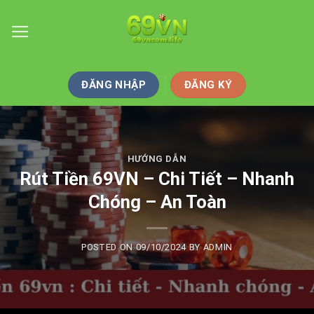
Skip
to
content
ĐĂNG NHẬP
ĐĂNG KÝ
HƯỚNG DẪN
Rút Tiền 69VN – Chi Tiết – Nhanh
Chóng – An Toàn
POSTED ON
09/10/2024
BY
ADMIN