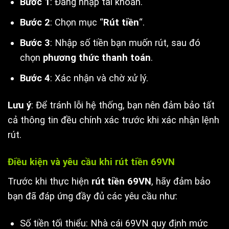
Bước 1
: Đăng nhập tài khoản.
Bước 2
: Chọn mục “
Rút tiền
“.
Bước 3
: Nhập số tiền bạn muốn rút, sau đó
chọn
phương thức thanh toán
.
Bước 4
: Xác nhận và chờ xử lý.
Lưu ý
: Để tránh lỗi hệ thống, bạn nên đảm bảo tất
cả thông tin đều chính xác trước khi xác nhận lệnh
rút.
Điều kiện và yêu cầu khi rút tiền 69VN
Trước khi thực hiện
rút tiền 69VN
, hãy đảm bảo
bạn đã đáp ứng đầy đủ các yêu cầu như:
Số tiền tối thiểu
: Nhà cái
69VN
quy định mức