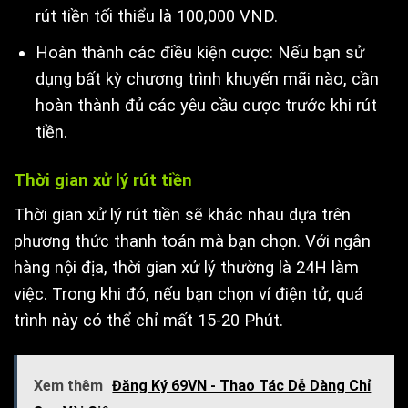
rút tiền tối thiểu là 100,000 VND.
Hoàn thành các điều kiện cược
: Nếu bạn sử
dụng bất kỳ chương trình khuyến mãi nào, cần
hoàn thành đủ các yêu cầu cược trước khi
rút
tiền
.
Thời gian xử lý rút tiền
Thời gian xử lý rút tiền sẽ khác nhau dựa trên
phương thức thanh toán mà bạn chọn. Với ngân
hàng nội địa, thời gian xử lý thường là 24H làm
việc. Trong khi đó, nếu bạn chọn ví điện tử, quá
trình này có thể chỉ mất 15-20 Phút.
Xem thêm
Đăng Ký 69VN - Thao Tác Dễ Dàng Chỉ