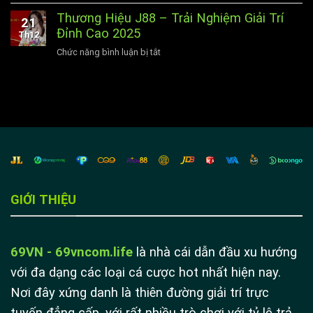
Trải
Tỷ
Săn
Nghiệm
Thương Hiệu J88 – Trải Nghiệm Giải Trí
Lệ
21
Cá
Toàn
Kèo
Đỉnh Cao 2025
Th12
To,
Diện
Cược
Nhận
ở
Chức năng bình luận bị tắt
Cúp
Thưởng
Thương
C1
Khủng
Hiệu
2025:
Mỗi
J88
So
Ngày
–
Sánh,
Trải
Phân
Nghiệm
Tích
Giải
Và
Trí
Nhận
Đỉnh
Định
Cao
GIỚI THIỆU
2025
69VN - 69vncom.life
là nhà cái dẫn đầu xu hướng
với đa dạng các loại cá cược hot nhất hiện nay.
Nơi đây xứng danh là thiên đường giải trí trực
tuyến đẳng cấp, với rất nhiều trò chơi với tỷ lệ trả