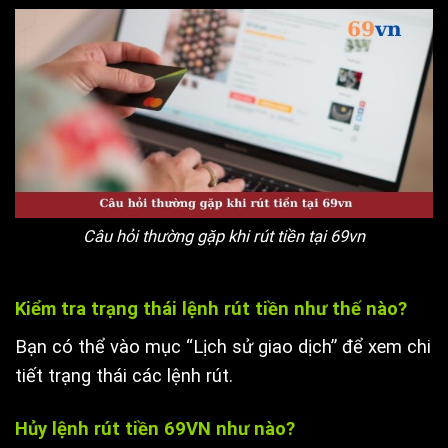
Câu hỏi thường gặp khi rút tiền tại 69vn
Kiểm tra trạng thái lệnh rút tiền như thế nào?
Bạn có thể vào mục “Lịch sử giao dịch” để xem chi
tiết trạng thái các lệnh rút.
Hủy lệnh rút tiền 69VN như nào?