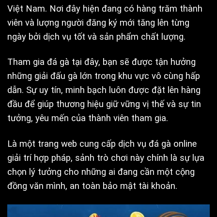
Việt Nam. Nơi đây hiện đang có hàng trăm thành
viên và lượng người đăng ký mới tăng lên từng
ngày bởi dịch vụ tốt và sản phẩm chất lượng.
Tham gia đá gà tại đây, bạn sẽ được tận hưởng
những giải đấu gà lớn trong khu vực vô cùng hấp
dẫn. Sự uy tín, minh bạch luôn được đặt lên hàng
đầu để giúp thương hiệu giữ vững vị thế và sự tin
tưởng, yêu mến của thành viên tham gia.
Là một trang web cung cấp dịch vụ đá gà online
giải trí hợp pháp, sảnh trò chơi này chính là sự lựa
chọn lý tưởng cho những ai đang cần một cộng
đồng văn mình, an toàn bảo mật tài khoản.