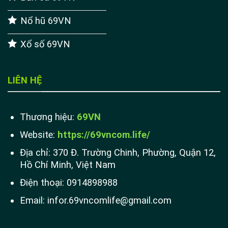
Nổ hũ 69VN
Xổ số 69VN
LIÊN HỆ
Thương hiệu:
69VN
Website:
https://69vncom.life/
Địa chỉ:
370 Đ. Trường Chinh, Phường, Quận 12,
Hồ Chí Minh, Việt Nam
Điện thoại:
0914898988
Email:
infor.69vncomlife@gmail.com