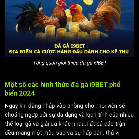
Tổng quan giới thiệu đá gà i9BET
Một số các hình thức đá gà i9BET phổ
biến 2024
Ngay khi đăng nhập vào phòng chơi, hội viên sẽ
choáng ngợp bởi sự đa dạng và kịch tính của nhiều
thể loại gà và giải đá khác nhau.Tất cả các trận
đều mang một màu sắc và sự hấp dẫn, thú vị