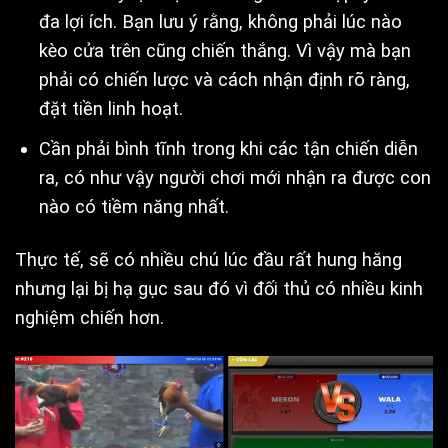
đa lợi ích. Bạn lưu ý rằng, không phải lúc nào
kèo cửa trên cũng chiến thắng. Vì vậy mà bạn
phải có chiến lược và cách nhận định rõ ràng,
đặt tiền linh hoạt.
Cần phải bình tĩnh trong khi các tận chiến diễn
ra, có như vậy người chơi mới nhận ra được con
nào có tiềm năng nhất.
Thực tế, sẽ có nhiều chú lúc đầu rất hung hăng
nhưng lại bị hạ gục sau đó vì đối thủ có nhiều kinh
nghiệm chiến hơn.