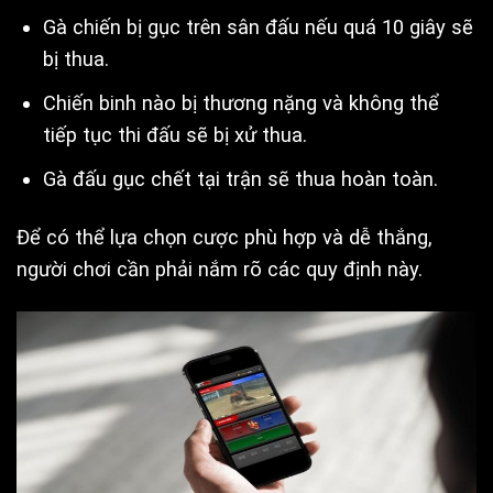
Gà chiến bị gục trên sân đấu nếu quá 10 giây sẽ
bị thua.
Chiến binh nào bị thương nặng và không thể
tiếp tục thi đấu sẽ bị xử thua.
Gà đấu gục chết tại trận sẽ thua hoàn toàn.
Để có thể lựa chọn cược phù hợp và dễ thắng,
người chơi cần phải nắm rõ các quy định này.