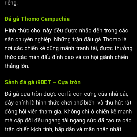
riêng.
Đá gà Thomo Campuchia
Hình thức chơi này đều được nhắc đến trong các
sân chuyên nghiệp. Những trận đấu gà Thomo là
nơi các chiến kê dũng mãnh tranh tài, được thưởng
thức các màn đấu đỉnh cao và cơ hội giành chiến
thắng lớn.
Sảnh đá gà i9BET – Cựa tròn
Đá gà cựa tròn được coi là con cưng của nhà cái,
đây chính là hình thức chơi phổ biến và thu hút rất
đông hội viên tham gia. Không chỉ ở chiến kê mạnh
mà cặp đôi đều ngang tài ngang sức đã tạo ra các
trận chiến kịch tính, hấp dẫn và mãn nhãn nhất.