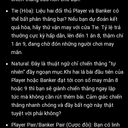
Tie (Hòa):
Liệu hai đối thủ Player và Banker có
thể bất phân thắng bại? Nếu bạn dự đoán kết
quả hòa, hãy thử vận may với cửa Tie. Tỷ lệ trả
thưởng cực kỳ hấp dẫn, lên đến 1 ăn 8, thậm chí
1 ăn 9, đang chờ đón những người chơi may
mắn.
Natural:
Đây là thuật ngữ chỉ chiến thắng “tự
nhiên” đầy ngoạn mục.Khi hai lá bài đầu tiên của
Player hoặc Banker đạt tới con số may mắn 8
hoặc 9 thì bạn sẽ giành chiến thắng ngay lập
tức mà không cần rút thêm bài. Cảm giác chiến
thắng nhanh chóng và đầy bất ngờ này thật
tuyệt vời phải không?
Player Pair/Banker Pair (Cược đôi):
Bạn có linh