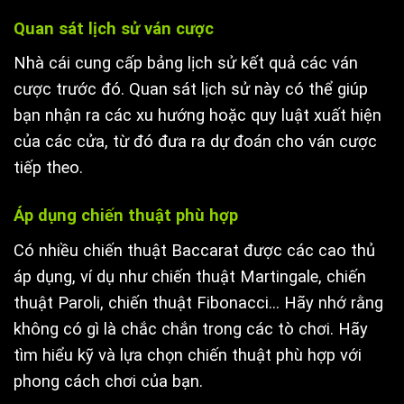
Quan sát lịch sử ván cược
Nhà cái
cung cấp bảng lịch sử kết quả các ván
cược trước đó. Quan sát lịch sử này có thể giúp
bạn nhận ra các xu hướng hoặc quy luật xuất hiện
của các cửa, từ đó đưa ra dự đoán cho ván cược
tiếp theo.
Áp dụng chiến thuật phù hợp
Có nhiều
chiến thuật Baccarat
được các cao thủ
áp dụng, ví dụ như chiến thuật Martingale, chiến
thuật Paroli, chiến thuật Fibonacci… Hãy nhớ rằng
không có gì là chắc chắn trong các tò chơi. Hãy
tìm hiểu kỹ và lựa chọn chiến thuật phù hợp với
phong cách chơi của bạn.