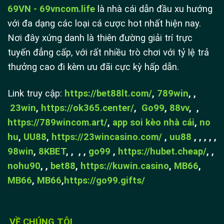
69VN - 69vncom.life
là nhà cái dẫn đầu xu hướng
với đa dạng các loại cá cược hot nhất hiện nay.
Nơi đây xứng danh là thiên đường giải trí trực
tuyến đẳng cấp, với rất nhiều trò chơi với tỷ lệ trả
thưởng cao đi kèm ưu đãi cực kỳ hấp dẫn.
Link truy cập:
https://bet88lt.com/
,
789win
, ,
23win
,
https://ok365.center/
,
Go99
,
88vv
, ,
https://789wincom.art/
,
app soi kèo nhà cái
,
no
hu
,
UU88
,
https://23wincasino.com/
,
uu88
, , , , ,
98win
,
8KBET
, , , ,
go99
,
https://hubet.cheap/
, ,
nohu90
, ,
bet88
,
https://kuwin.casino
,
MB66
,
MB66
,
MB66
,
https://go99.gifts/
,
VỀ CHÚNG TÔI