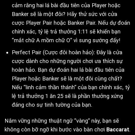
cảm rằng hai lá bài đầu tiên của Player hoặc
Banker sẽ là một đôi? Hãy thử sức với cửa
cược Player Pair hoặc Banker Pair. Nếu dự đoán
chính xác, tỷ lệ trả thưởng 1:11 sẽ khiến bạn
“mắt chữ A mồm chữ O” vì sung sướng đấy!
Perfect Pair (Cược đôi hoàn hảo):
Đây là cửa
cược dành cho những người chơi ưa thích sự
hoàn hảo. Bạn dự đoán hai lá bài đầu tiên của
Player hoặc Banker sẽ là một đôi cùng chất?
Nếu “linh cảm thần thánh” của bạn chính xác, tỷ
lệ trả thưởng 1 ăn 25 sẽ là phần thưởng xứng
đáng cho sự tinh tường của bạn.
Nắm vững những thuật ngữ “vàng” này, bạn sẽ
không còn bỡ ngỡ khi bước vào bàn chơi
Baccarat
.