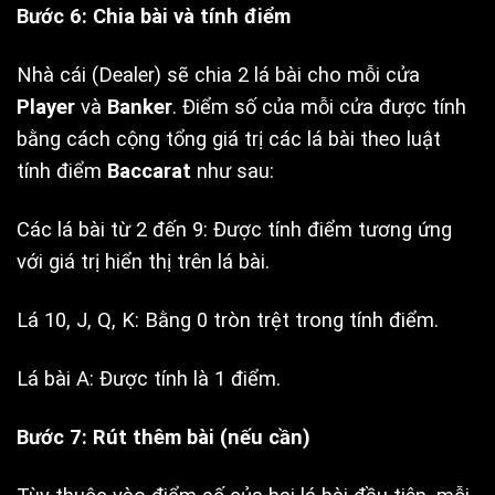
Bước 6: Chia bài và tính điểm
Nhà cái (Dealer) sẽ chia 2 lá bài cho mỗi cửa
Player
và
Banker
. Điểm số của mỗi cửa được tính
bằng cách cộng tổng giá trị các lá bài theo luật
tính điểm
Baccarat
như sau:
Các lá bài từ 2 đến 9: Được tính điểm tương ứng
với giá trị hiển thị trên lá bài.
Lá 10, J, Q, K: Bằng 0 tròn trệt trong tính điểm.
Lá bài A: Được tính là 1 điểm.
Bước 7: Rút thêm bài (nếu cần)