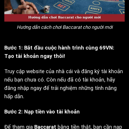
Hướng dẫn cách chơi Baccarat cho người mới
Bước 1: Bắt đầu cuộc hành trình cùng 69VN:
Tạo tài khoản ngay thôi!
Truy cập website của nhà cái và đăng ký tài khoản
nếu bạn chưa có. Còn nếu đã có tài khoản, hãy
đăng nhập ngay để trải nghiệm những tính năng
hấp dẫn.
Bước 2: Nạp tiền vào tài khoản
Để tham gia
Baccarat
bằng tiền thật, bạn cần nạp