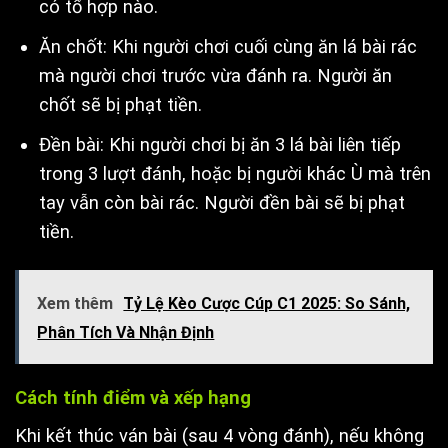
có tổ hợp nào.
Ăn chốt:
Khi người chơi cuối cùng ăn lá bài rác
mà người chơi trước vừa đánh ra. Người ăn
chốt sẽ bị phạt tiền.
Đền bài:
Khi người chơi bị ăn 3 lá bài liên tiếp
trong 3 lượt đánh, hoặc bị người khác Ù mà trên
tay vẫn còn bài rác. Người đền bài sẽ bị phạt
tiền.
Xem thêm
Tỷ Lệ Kèo Cược Cúp C1 2025: So Sánh,
Phân Tích Và Nhận Định
Cách tính điểm và xếp hạng
Khi kết thúc ván bài (sau 4 vòng đánh), nếu không