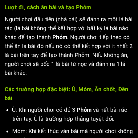
Lượt đi, cách ăn bài và tạo Phỏm
Người chơi đầu tiên (nhà cái) sẽ đánh ra một lá bài
rác (lá bài không thể kết hợp với bất kỳ lá bài nào
khác để tạo thành
Phỏm
. Người chơi tiếp theo có
thể ăn lá bài đó nếu nó có thể kết hợp với ít nhất 2
lá bài trên tay để tạo thành Phỏm. Nếu không ăn,
người chơi sẽ bốc 1 lá bài từ nọc và đánh ra 1 lá
bài khác.
Các trường hợp đặc biệt: Ù, Móm, Ăn chốt, Đền
bài
Ù:
Khi người chơi có đủ 3
Phỏm
và hết bài rác
trên tay. Ù là trường hợp thắng tuyệt đối.
Móm:
Khi kết thúc ván bài mà người chơi không