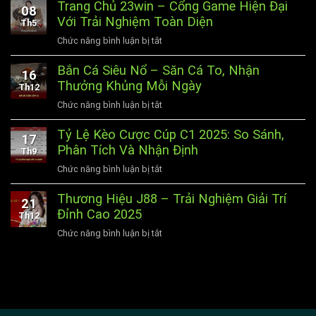
Trang Chủ 23win – Cổng Game Hiện Đại
Soi
08
Cầu
Với Trải Nghiệm Toàn Diện
Th5
Tài
ở
Chức năng bình luận bị tắt
Xỉu
Trang
GO99
Bắn Cá Siêu Nổ – Săn Cá To, Nhận
Chủ
16
–
23win
Thưởng Khủng Mỗi Ngày
Th12
Điểm
–
Nóng
ở
Chức năng bình luận bị tắt
Cổng
Được
Bắn
Game
Game
Tỷ Lệ Kèo Cược Cúp C1 2025: So Sánh,
Cá
17
Hiện
Thủ
Siêu
Phân Tích Và Nhận Định
Th9
Đại
Quan
Nổ
Với
ở
Chức năng bình luận bị tắt
Tâm
–
Trải
Tỷ
Săn
Nghiệm
Thương Hiệu J88 – Trải Nghiệm Giải Trí
Lệ
21
Cá
Toàn
Kèo
Đỉnh Cao 2025
Th12
To,
Diện
Cược
Nhận
ở
Chức năng bình luận bị tắt
Cúp
Thưởng
Thương
C1
Khủng
Hiệu
2025:
Mỗi
J88
So
Ngày
–
Sánh,
Trải
Phân