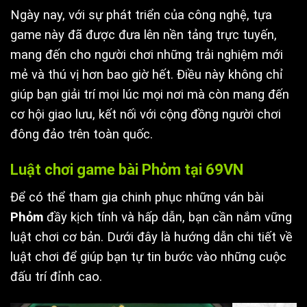
Ngày nay, với sự phát triển của công nghệ, tựa
game này đã được đưa lên nền tảng trực tuyến,
mang đến cho người chơi những trải nghiệm mới
mẻ và thú vị hơn bao giờ hết. Điều này không chỉ
giúp bạn giải trí mọi lúc mọi nơi mà còn mang đến
cơ hội giao lưu, kết nối với cộng đồng người chơi
đông đảo trên toàn quốc.
Luật chơi game bài Phỏm tại 69VN
Để có thể tham gia chinh phục những ván bài
Phỏm
đầy kịch tính và hấp dẫn, bạn cần nắm vững
luật chơi cơ bản. Dưới đây là hướng dẫn chi tiết về
luật chơi để giúp bạn tự tin bước vào những cuộc
đấu trí đỉnh cao.