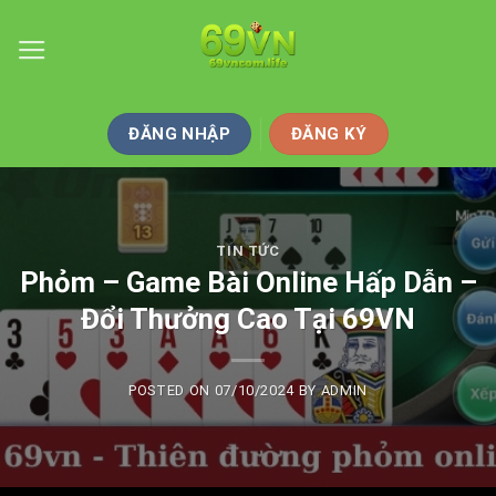
Skip
to
content
ĐĂNG NHẬP
ĐĂNG KÝ
TIN TỨC
Phỏm – Game Bài Online Hấp Dẫn –
Đổi Thưởng Cao Tại 69VN
POSTED ON
07/10/2024
BY
ADMIN