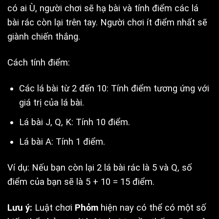
có ai Ù, người chơi sẽ hạ bài và tính điểm các lá
bài rác còn lại trên tay. Người chơi ít điểm nhất sẽ
giành chiến thắng.
Cách tính điểm:
Các lá bài từ 2 đến 10: Tính điểm tương ứng với
giá trị của lá bài.
Lá bài J, Q, K: Tính 10 điểm.
Lá bài A: Tính 1 điểm.
Ví dụ:
Nếu bạn còn lại 2 lá bài rác là 5 và Q, số
điểm của bạn sẽ là 5 + 10 = 15 điểm.
Lưu ý:
Luật chơi
Phỏm
hiện nay
có thể có một số