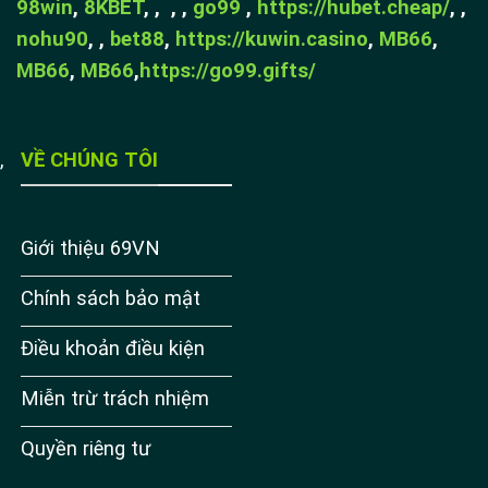
98win
,
8KBET
, , , ,
go99
,
https://hubet.cheap/
, ,
nohu90
, ,
bet88
,
https://kuwin.casino
,
MB66
,
MB66
,
MB66
,
https://go99.gifts/
,
VỀ CHÚNG TÔI
Giới thiệu 69VN
Chính sách bảo mật
Điều khoản điều kiện
Miễn trừ trách nhiệm
Quyền riêng tư